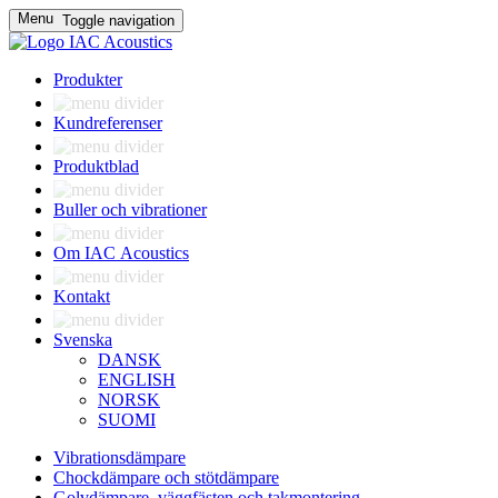
Menu
Toggle navigation
Produkter
Kundreferenser
Produktblad
Buller och vibrationer
Om IAC Acoustics
Kontakt
Svenska
DANSK
ENGLISH
NORSK
SUOMI
Vibrationsdämpare
Chockdämpare och stötdämpare
Golvdämpare, väggfästen och takmontering