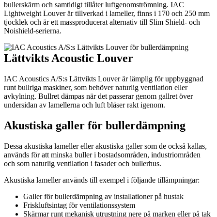
bullerskärm och samtidigt tillåter luftgenomströmning. IAC
Lightweight Louver är tillverkad i lameller, finns i 170 och 250 mm
tjocklek och är ett massproducerat alternativ till Slim Shield- och
Noishield-serierna.
Lättvikts Acoustic Louver
IAC Acoustics A/S:s Lättvikts Louver är lämplig för uppbyggnad
runt bullriga maskiner, som behöver naturlig ventilation eller
avkylning. Bullret dämpas när det passerar genom gallret över
undersidan av lamellerna och luft blåser rakt igenom.
Akustiska galler för bullerdämpning
Dessa akustiska lameller eller akustiska galler som de också kallas,
används för att minska buller i bostadsområden, industriområden
och som naturlig ventilation i fasader och bullerhus.
Akustiska lameller används till exempel i följande tillämpningar:
Galler för bullerdämpning av installationer på hustak
Friskluftsintag för ventilationssystem
Skärmar runt mekanisk utrustning nere på marken eller på tak