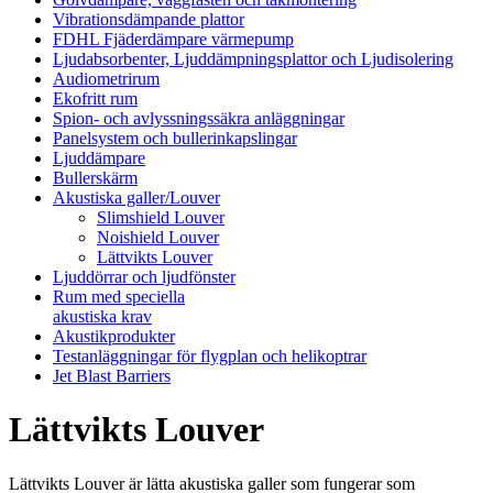
Vibrationsdämpande plattor
FDHL Fjäderdämpare värmepump
Ljudabsorbenter, Ljuddämpningsplattor och Ljudisolering
Audiometrirum
Ekofritt rum
Spion- och avlyssningssäkra anläggningar
Panelsystem och bullerinkapslingar
Ljuddämpare
Bullerskärm
Akustiska galler/Louver
Slimshield Louver
Noishield Louver
Lättvikts Louver
Ljuddörrar och ljudfönster
Rum med speciella
akustiska krav
Akustikprodukter
Testanläggningar för flygplan och helikoptrar
Jet Blast Barriers
Lättvikts Louver
Lättvikts Louver är lätta akustiska galler som fungerar som